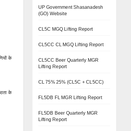
UP Government Shasanadesh
(GO) Website
CL5C MGQ Lifting Report
CL5CC CL MGQ Lifting Report
ियों के
CL5CC Beer Quarterly MGR
Lifting Report
CL 75% 25% (CL5C + CL5CC)
्ठता के
FL5DB FL MGR Lifting Report
FL5DB Beer Quarterly MGR
Lifting Report