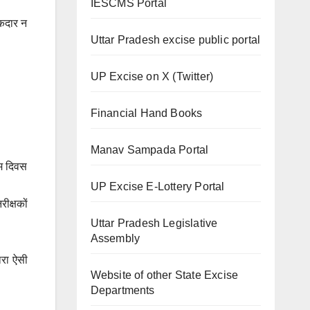
IESCMS Portal
हकदार न
Uttar Pradesh excise public portal
UP Excise on X (Twitter)
Financial Hand Books
Manav Sampada Portal
रथम दिवस
UP Excise E-Lottery Portal
रीक्षकों
Uttar Pradesh Legislative
Assembly
ारा ऐसी
Website of other State Excise
Departments