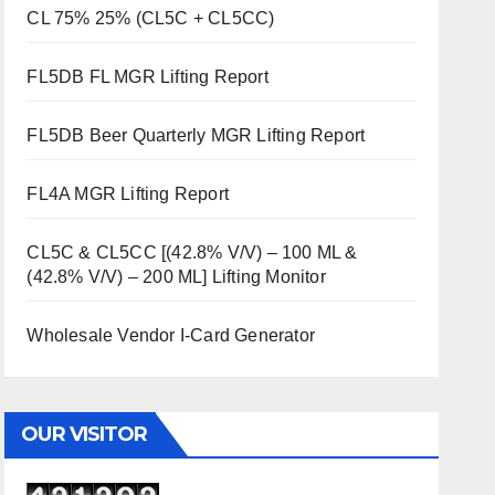
CL 75% 25% (CL5C + CL5CC)
FL5DB FL MGR Lifting Report
FL5DB Beer Quarterly MGR Lifting Report
FL4A MGR Lifting Report
CL5C & CL5CC [(42.8% V/V) – 100 ML &
(42.8% V/V) – 200 ML] Lifting Monitor
Wholesale Vendor I-Card Generator
OUR VISITOR