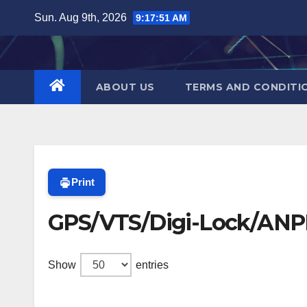
Skip
Sun. Aug 9th, 2026
9:17:51 AM
to
content
ABOUT US
TERMS AND CONDITI
Print
GPS/VTS/Digi-Lock/AN
Show
entries