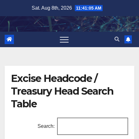
Skip
Sat. Aug 8th, 2026
11:41:06 AM
to
content
Excise Headcode /
Treasury Head Search
Table
Search: