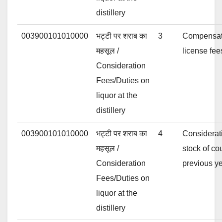
distillery
003900101010000
भट्टी पर शराब का
3
Compensatio
महसूल /
license fee
Consideration
Fees/Duties on
liquor at the
distillery
003900101010000
भट्टी पर शराब का
4
Considerat
महसूल /
stock of co
Consideration
previous y
Fees/Duties on
liquor at the
distillery