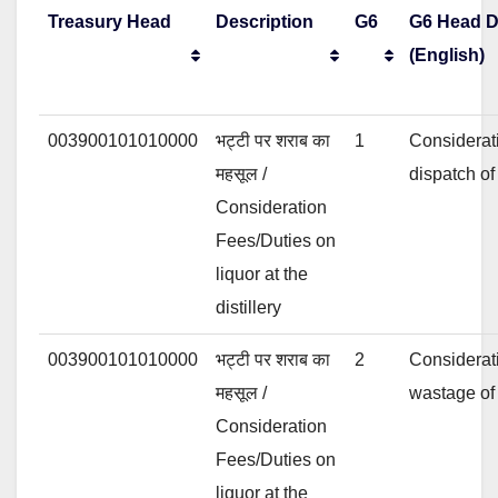
Treasury Head
Description
G6
G6 Head D
(English)
003900101010000
भट्टी पर शराब का
1
Considerat
महसूल /
dispatch of
Consideration
Fees/Duties on
liquor at the
distillery
003900101010000
भट्टी पर शराब का
2
Considerat
महसूल /
wastage of 
Consideration
Fees/Duties on
liquor at the